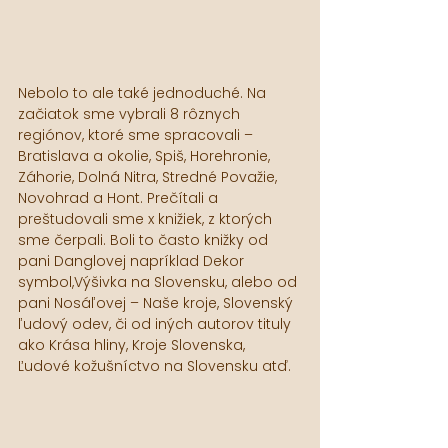
Nebolo to ale také jednoduché. Na 
začiatok sme vybrali 8 rôznych 
regiónov, ktoré sme spracovali – 
Bratislava a okolie, Spiš, Horehronie, 
Záhorie, Dolná Nitra, Stredné Považie, 
Novohrad a Hont. Prečítali a 
preštudovali sme x knižiek, z ktorých 
sme čerpali. Boli to často knižky od 
pani Danglovej napríklad Dekor 
symbol,Výšivka na Slovensku, alebo od 
pani Nosáľovej – Naše kroje, Slovenský 
ľudový odev, či od iných autorov tituly 
ako Krása hliny, Kroje Slovenska, 
Ľudové kožušníctvo na Slovensku atď.