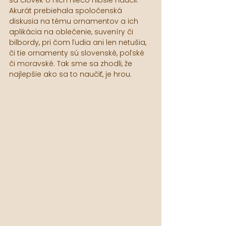
Akurát prebiehala spoločenská 
diskusia na tému ornamentov a ich 
aplikácia na oblečenie, suveníry či 
bilbordy, pri čom ľudia ani len netušia, 
či tie ornamenty sú slovenské, poľské 
či moravské. Tak sme sa zhodli, že 
najlepšie ako sa to naučiť, je hrou.