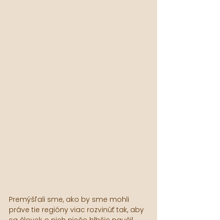
Premýšľali sme, ako by sme mohli 
práve tie regióny viac rozvinúť tak, aby 
sa človek o nich niečo hlbšie naučil. 