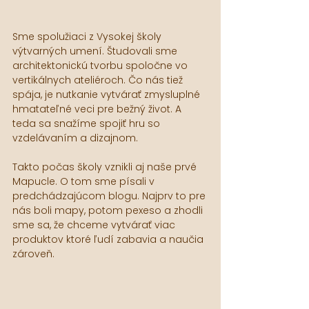
Sme spolužiaci z Vysokej školy 
výtvarných umení. Študovali sme 
architektonickú tvorbu spoločne vo 
vertikálnych ateliéroch. Čo nás tiež 
spája, je nutkanie vytvárať zmysluplné 
hmatateľné veci pre bežný život. A 
teda sa snažíme spojiť hru so 
vzdelávaním a dizajnom.
Takto počas školy vznikli aj naše prvé 
Mapucle. O tom sme písali v 
predchádzajúcom blogu. Najprv to pre 
nás boli mapy, potom pexeso a zhodli 
sme sa, že chceme vytvárať viac 
produktov ktoré ľudí zabavia a naučia 
zároveň. 