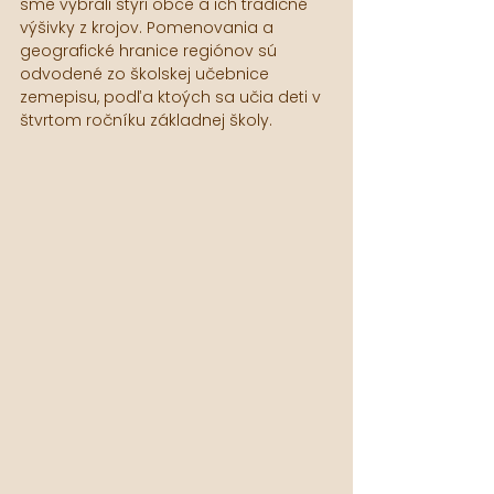
sme vybrali štyri obce a ich tradičné 
výšivky z krojov. Pomenovania a 
geografické hranice regiónov sú 
odvodené zo školskej učebnice 
zemepisu, podľa ktoých sa učia deti v 
štvrtom ročníku základnej školy. 