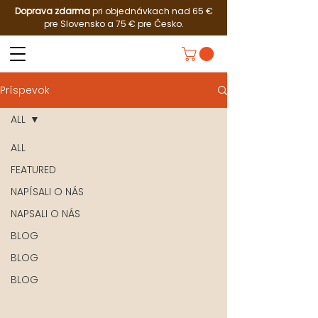
Doprava zdarma
pri objednávkach nad 65 €
pre Slovensko a 75 € pre Česko.
Príspevok
ALL
ALL
FEATURED
NAPÍSALI O NÁS
NAPSALI O NÁS
BLOG
BLOG
BLOG