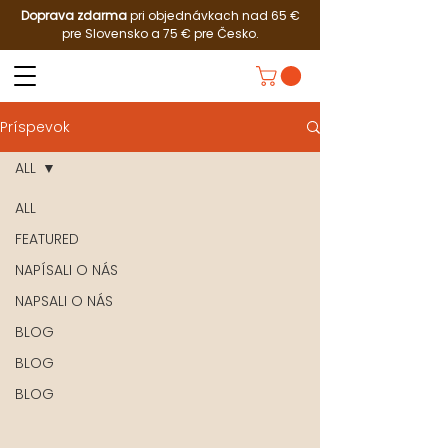
Doprava zdarma
pri objednávkach nad 65 €
pre Slovensko a 75 € pre Česko.
Príspevok
ALL
ALL
FEATURED
NAPÍSALI O NÁS
NAPSALI O NÁS
BLOG
BLOG
BLOG