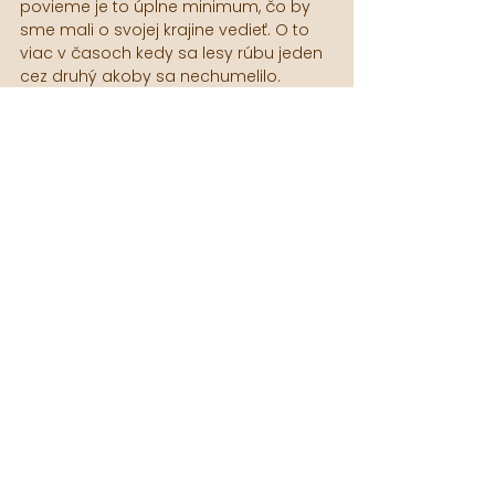
povieme je to úplne minimum, čo by 
sme mali o svojej krajine vedieť. O to 
viac v časoch kedy sa lesy rúbu jeden 
cez druhý akoby sa nechumelilo. 
Zaujímajme sa ľudia a podporujme 
tých čo sú v tom dobrí a vedia čo 
robíš. 
@vlkloz
@mysmeles_official
Zase sme sa niečo naučili. Vidíme sa 
nabudúce.✌️
Juraj z tímu Lebo Mädveď
BLOG
Pozrieť si všetky
Posledné príspevky