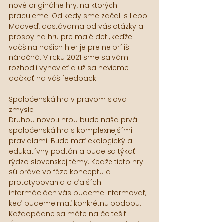
nové originálne hry, na ktorých 
pracujeme. Od kedy sme začali s Lebo 
Mädveď, dostávama od vás otázky a 
prosby na hru pre malé deti, keďže 
väčšina našich hier je pre ne príliš 
náročná. V roku 2021 sme sa vám 
rozhodli vyhovieť a už sa nevieme 
dočkať na váš feedback.
Spoločenská hra v pravom slova 
zmysle
Druhou novou hrou bude naša prvá 
spoločenská hra s komplexnejšími 
pravidlami. Bude mať ekologický a 
edukatívny podtón a bude sa týkať 
rýdzo slovenskej témy. Keďže tieto hry 
sú práve vo fáze konceptu a 
prototypovania o ďalších 
informáciách vás budeme informovať, 
keď budeme mať konkrétnu podobu. 
Každopádne sa máte na čo tešiť.