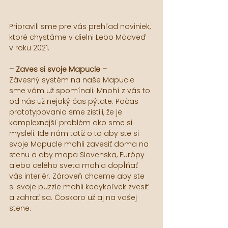
Pripravili sme pre vás prehľad noviniek, 
ktoré chystáme v dielni Lebo Mädveď 
v roku 2021.
– Zaves si svoje Mapucle –
Závesný systém na naše Mapucle 
sme vám už spomínali. Mnohí z vás to 
od nás už nejaký čas pýtate. Počas 
prototypovania sme zistili, že je 
komplexnejší problém ako sme si 
mysleli. Ide nám totiž o to aby ste si 
svoje Mapucle mohli zavesiť doma na 
stenu a aby mapa Slovenska, Európy 
alebo celého sveta mohla dopĺňať 
vás interiér. Zároveň chceme aby ste 
si svoje puzzle mohli kedykoľvek zvesiť 
a zahrať sa. Čoskoro už aj na vašej 
stene.