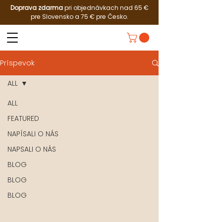
Doprava zdarma
pri objednávkach nad 65 €
pre Slovensko a 75 € pre Česko.
Príspevok
ALL
ALL
FEATURED
NAPÍSALI O NÁS
NAPSALI O NÁS
BLOG
BLOG
BLOG