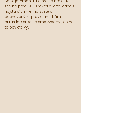
Backgammon. Táto hra sa hrala už 
zhruba pred 5000 rokmi a je to jedna z 
najstarších hier na svete s 
dochovanými pravidlami. Nám 
prirástla k srdcu a sme zvedaví, čo na 
to poviete vy.