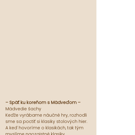
– Späť ku koreňom s Mädveďom –
Mädvedie šachy
Keďže vyrábame náučné hry, rozhodli 
sme sa poctiť si klasiky stolových hier. 
A keď hovoríme o klasikách, tak tým 
myslíme naozajstné klasiky. 