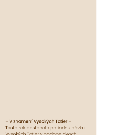
– V znamení Vysokých Tatier –
Tento rok dostanete poriadnu dávku 
Vysokých Tatier v podobe dvoch 