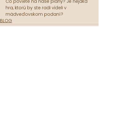
Čo poviete na naše plány? Je nejaká 
hra, ktorú by ste radi videli v 
mädveďovskom podaní? 
BLOG
Pozrieť si všetky
Posledné príspevky