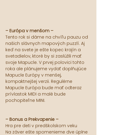
– Európa v menšom –
Tento rok si dáme na chvíľu pauzu od 
našich slávnych mapových puzzlí. Aj 
keď na svete je ešte kopec krajín a 
svetadielov, ktoré by si zaslúžili mať 
svoje Mapucle. V prvej polovici tohto 
roka ale plánujeme vydať doplňujúce 
Mapucle Európy v menšej, 
kompaktnejšej verzii. Regulérne 
Mapucle Európa bude mať odteraz 
prívlastok MIDI a malé bude 
pochopiteľne MINI.
– Bonus a Prekvapenie –
Hra pre deti v predškolskom veku
Na záver ešte spomenieme dve úplne 