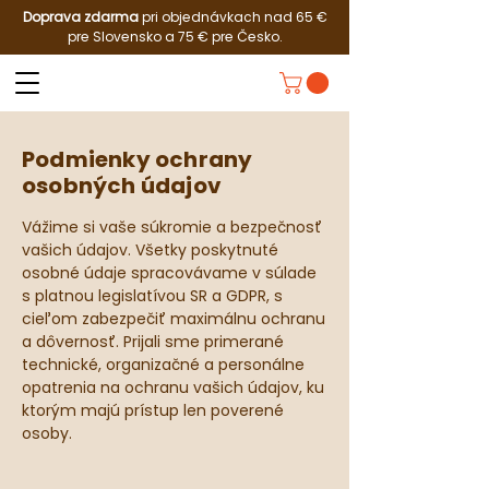
Doprava zdarma
pri objednávkach nad 65 €
pre Slovensko a 75 € pre Česko.
Podmienky ochrany
osobných údajov
Vážime si vaše súkromie a bezpečnosť
vašich údajov. Všetky poskytnuté
osobné údaje spracovávame v súlade
s platnou legislatívou SR a GDPR, s
cieľom zabezpečiť maximálnu ochranu
a dôvernosť. Prijali sme primerané
technické, organizačné a personálne
opatrenia na ochranu vašich údajov, ku
ktorým majú prístup len poverené
osoby.