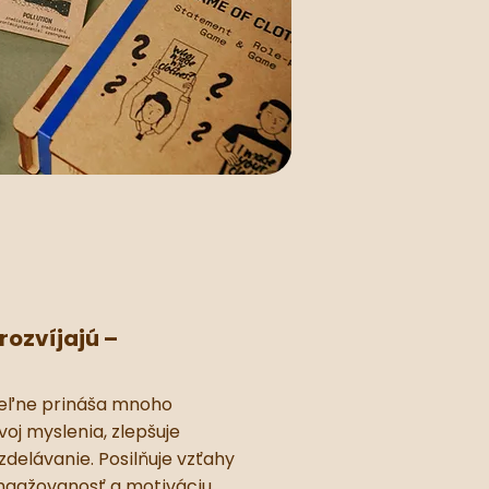
rozvíjajú –
teľne prináša mnoho
oj myslenia, zlepšuje
zdelávanie. Posilňuje vzťahy
ngažovanosť a motiváciu.