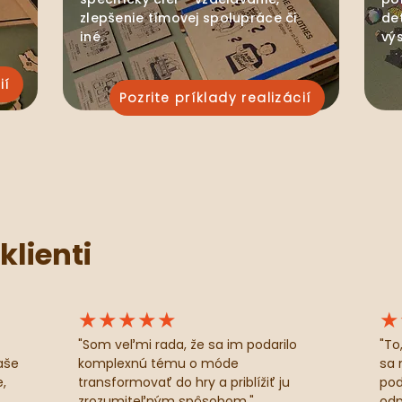
zlepšenie tímovej spolupráce či
de
iné.
vý
ií
Pozrite príklady realizácií
klienti
★★★★★
★
"Som veľmi rada, že sa im podarilo
"To
aše
komplexnú tému o móde
sa 
,
transformovať do hry a priblížiť ju
pod
zrozumiteľným spôsobom."
odp