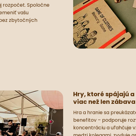
aj rozpočet. Spoločne
remeniť vašu
 bez zbytočných
Hry, ktoré spájajú a 
viac než len zábava
Hra a hranie sa preukáza
benefitov – podporuje rozv
koncentráciu a uľahčuje v
medzi kolegami, zvyšuje a