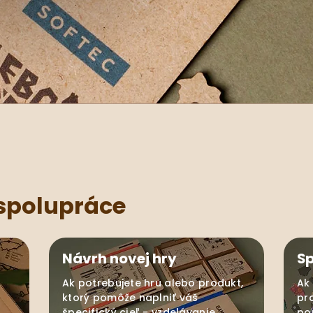
 spolupráce
Návrh novej hry
S
Ak potrebujete hru alebo produkt,
Ak
ktorý pomôže naplniť váš
pr
špecifický cieľ - vzdelávanie,
po