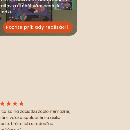
tailov a uľahčí vám cestu k
sledku.
Pozrite príklady realizácií
★★★★
, čo sa na začiatku zdalo nemožné,
nám vďaka spoločnému úsiliu
arilo. Určite ich s radosťou
orúčame."