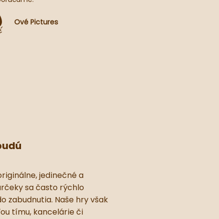
Ové Pictures
 budú
originálne, jedinečné a
rčeky sa často rýchlo
o zabudnutia. Naše hry však
ou tímu, kancelárie či