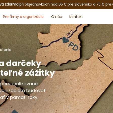
va zdarma
pri objednávkach nad 65 € pre Slovensko a 75 € pre
Pre firmy a organizácie
O nás
Kontakt
otenie
 a darčeky
eľné zážitky
 personalizované
rganizáciám budovať
ať v pamäti roky.