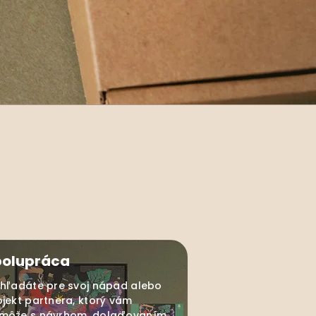
polupráca
 hľadáte pre svoj nápad alebo
ojekt partnera, ktorý vám
môže s návrhom, dolaďovaním