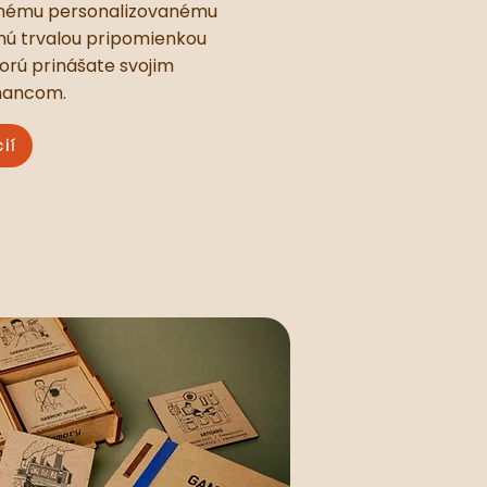
nému personalizovanému
anú trvalou pripomienkou
torú prinášate svojim
nancom.
ií