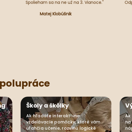
Spolieham sa na ne už na 3. Vianoce."
Odp
Matej Klobúšnik
spolupráce
ng
Školy a škôlky
V
Ak hľadáte interaktívne
Ak
vzdelávacie pomôcky, ktoré vám
na
uľahčia učenie, rozvinú logické
ná