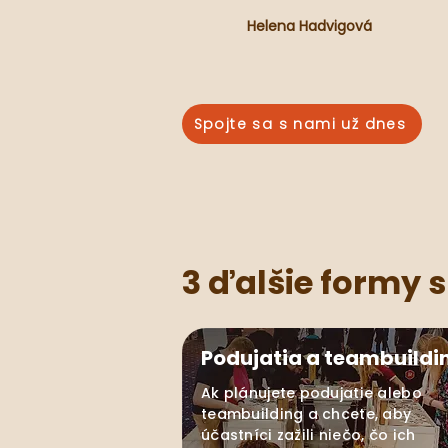
Helena Hadvigová
Spojte sa s nami už dnes
3 ďalšie formy 
Podujatia a teambuildi
Ak plánujete podujatie alebo
teambuilding a chcete, aby
účastníci zažili niečo, čo ich