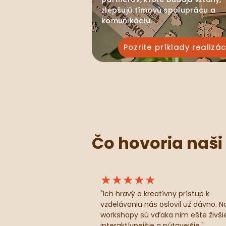
zlepšujú tímovú spoluprácu a
komunikáciu.
Pozrite príklady realizác
Čo hovoria naši 
★★★★★
​"
Ich hravý a kreatívny prístup k
vzdelávaniu nás oslovil už dávno. N
workshopy sú vďaka nim ešte živšie
interaktívnejšie a pútavejšie."