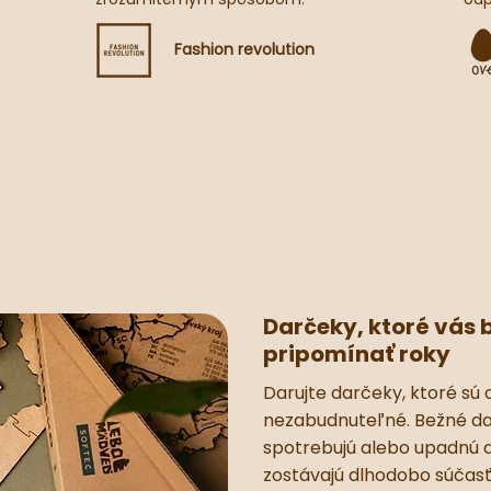
Fashion revolution
Darčeky, ktoré vás
pripomínať roky
Darujte darčeky, ktoré sú 
nezabudnuteľné. Bežné da
spotrebujú alebo upadnú d
zostávajú dlhodobo súčasť