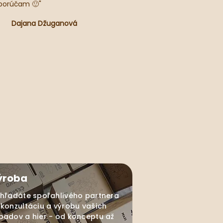
orúčam 🙂"
Dajana Džuganová
ýroba
 hľadáte spoľahlivého partnera
 konzultáciu a výrobu vašich
padov a hier - od konceptu až