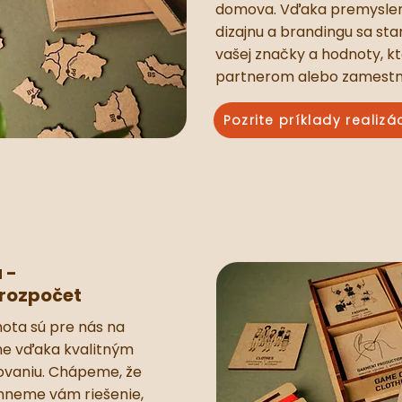
domova. Vďaka premysle
dizajnu a brandingu sa st
vašej značky a hodnoty, k
partnerom alebo zamest
Pozrite príklady realizác
 -
 rozpočet
ota sú pre nás na
ne vďaka kvalitným
ovaniu. Chápeme, že
rhneme vám riešenie,