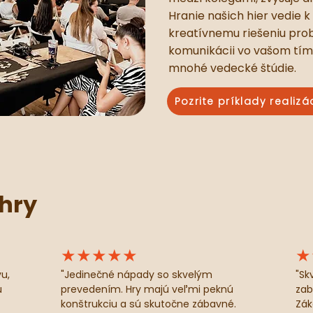
Hranie našich hier vedie k 
kreatívnemu riešeniu prob
komunikácii vo vašom tíme
mnohé vedecké štúdie.
Pozrite príklady realizá
hry
★★★★★
★
u,
"Jedinečné nápady so skvelým
"Sk
ú
prevedením. Hry majú veľmi peknú
zab
konštrukciu a sú skutočne zábavné.
Zák