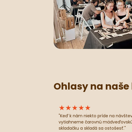
Ohlasy na naše 
★★★★★
"Keď k nám niekto príde na návštev
vytiahneme čarovnú mädveďovsk
skladačku a skladá sa ostošesť."