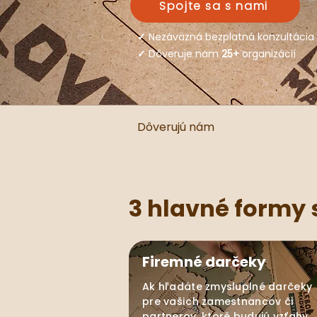
Spojte sa s nami
✓
Nezáväzná bezplatná konzultácia
✓
Dôveruje nám
25+
organizácií
Dôverujú nám
3 hlavné formy
Firemné darčeky
Ak hľadáte zmysluplné darčeky
pre vašich zamestnancov či
partnerov, ktoré budujú vzťahy,