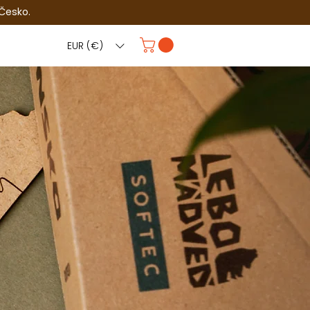
 Česko.
EUR (€)