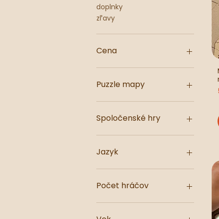
doplnky
zľavy
Cena
1 €
70 €
Puzzle mapy
Slovensko
Česko
Spoločenské hry
Európa
Svet
kartové hry
pexeso
Jazyk
historické hry
SK slovenčina
CZ čeština
Počet hráčov
EN angličtina
1 (sólo)
1+