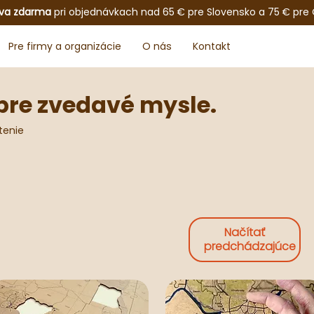
va zdarma
pri objednávkach nad 65 € pre Slovensko a 75 € pre
Pre firmy a organizácie
O nás
Kontakt
pre zvedavé mysle.
tenie
Načítať
predchádzajúce