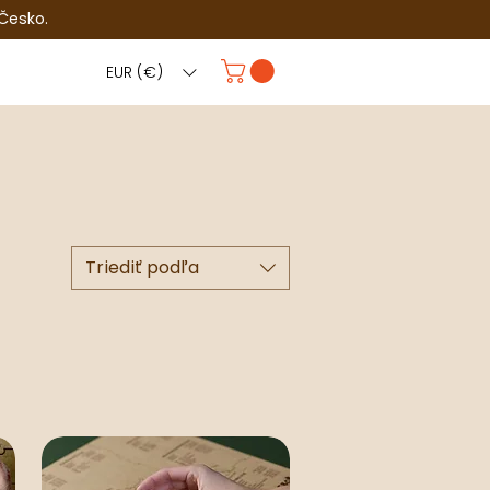
 Česko.
EUR (€)
Triediť podľa