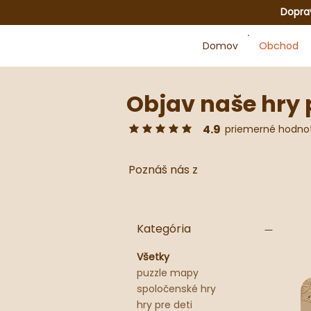
Dopra
Domov
Obchod
Objav naše hry 
4.9
priemerné hodno
priemerné hodnotenie je 4.9 z 5
Poznáš nás z
Kategória
Všetky
puzzle mapy
spoločenské hry
hry pre deti