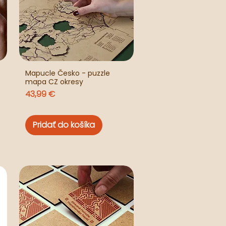
Mapucle Česko - puzzle
mapa CZ okresy
Cena
43,99 €
Pridať do košíka