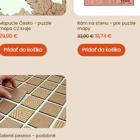
Mapucle Česko - puzzle
Rám na stenu - pre puzzle
mapa CZ kraje
mapy
Cena
Normálna cena
Zľavnená cena
29,99 €
19,74 €
32,90 €
Pridať do košíka
Pridať do košíka
Šalené pexeso - podobné