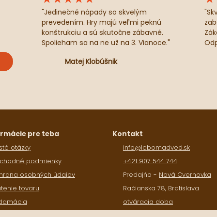
"Jedinečné nápady so skvelým
"Sk
prevedením. Hry majú veľmi peknú
zaba
konštrukciu a sú skutočne zábavné.
Zák
Spolieham sa na ne už na 3. Vianoce."
Odp
Matej Klobúšnik
ormácie pre teba
Kontakt
té otázky
info@lebomadved.sk
chodné podmienky
+421 907 544 744
hrana osobných údajov
Predajňa -
Nová Cvernovka
tenie tovaru
Račianska 78, Bratislava
klamácia
otváracia doba