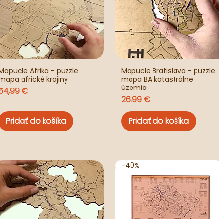
Mapucle Afrika - puzzle
Mapucle Bratislava - puzzle
mapa africké krajiny
mapa BA katastrálne
územia
Cena
54,99 €
Cena
26,99 €
Pridať do košíka
Pridať do košíka
-40%