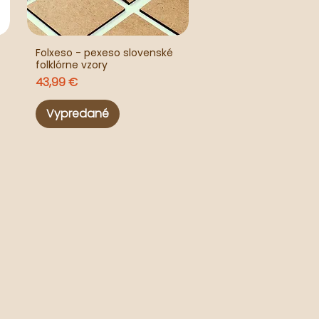
Folxeso - pexeso slovenské
folklórne vzory
Cena
43,99 €
Vypredané