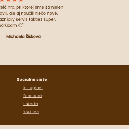
velá hra, pri ktorej sme sa nielen
vili, ale aj naučili niečo nové.
aznícky servis taktiež super.
orúčam 🙂"
Michaela Šišková
Sociálne siete
Instagram
Facebook
LinkedIn
Youtube