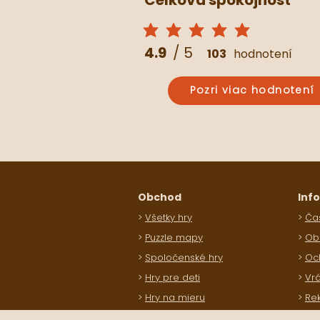
priemerné hodnotenie je 4.9 z 5
4.9
/ 5
103
hodnotení
Pozri viac hodnotení
Obchod
Inf
>
Všetky hry
>
Čas
>
Puzzle mapy
>
Ob
>
Spoločenské hry
>
Oc
>
Hry pre deti
>
Vrá
>
Hry na mieru
>
Re