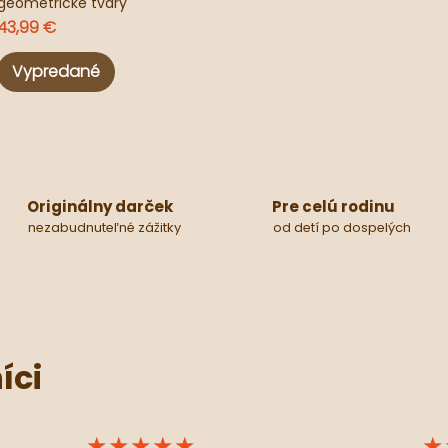
geometrické tvary
Cena
43,99 €
Vypredané
Originálny darček
Pre celú rodinu
nezabudnuteľné zážitky
od detí po dospelých
íci
★★★★★
★