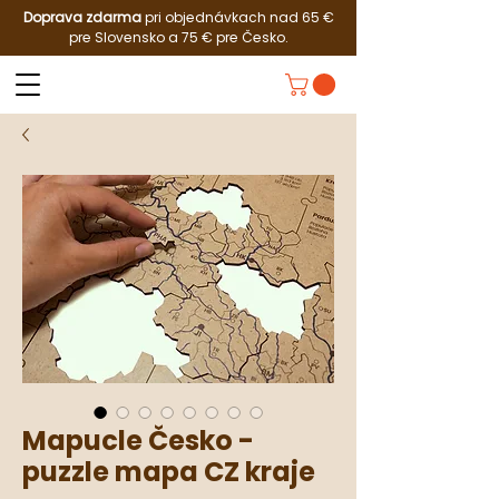
Doprava zdarma
pri objednávkach nad 65 €
pre Slovensko a 75 € pre Česko.
Mapucle Česko -
puzzle mapa CZ kraje