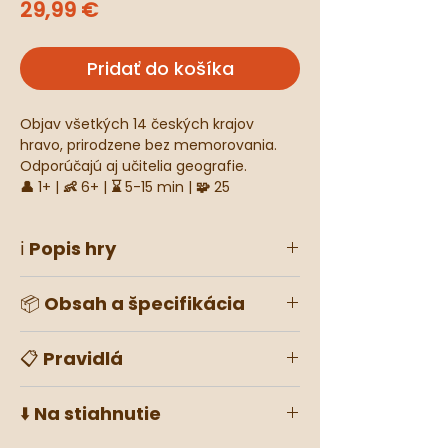
Price
29,99 €
Pridať do košíka
Objav všetkých 14 českých krajov
hravo, prirodzene bez memorovania.
Odporúčajú aj učitelia geografie.
👤
1+ |
👶
6+ |
⌛️
5-15 min |
🧩
25
ℹ️ Popis hry
Mapucle Česko kraje je puzzle mapa
📦 Obsah a špecifikácia
pre 1 až 4+ hráčov, rozdelená podľa
hraníc krajov. Otestuje tvoje
geografické znalosti, prebudí staré
Kategória
puzzle mapy
📋 Pravidlá
cestovateľské spomienky a v skupine
rozprúdi diskusiu.
Typ hry
mapucle
📋 Pravidlá (.PDF)
-
⬇️ Na stiahnutie
🏆 Cieľ hry
Počet hráčov
1+