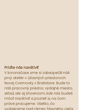
Príďte nás navštíviť
V koronačase sme si zabezpečili náš 
prvý ateliér v úžasných priestoroch 
Novej Cvernovky v Bratislave. Bude to 
náš pracovný priestor, výdajné miesto, 
sklad, ale aj showroom, kde nás budeš 
môcť navštíviť a pozrieť si, na čom 
práve pracujeme. Všetko, čo 
vyzbierame nad rámec hlavného cieľa 