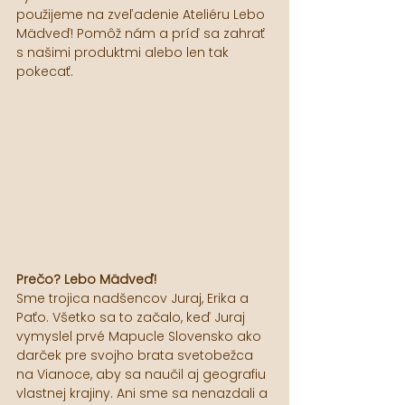
použijeme na zveľadenie Ateliéru Lebo 
Mädveď! Pomôž nám a príď sa zahrať 
s našimi produktmi alebo len tak 
pokecať.
Prečo? Lebo Mädveď!
Sme trojica nadšencov Juraj, Erika a 
Paťo. Všetko sa to začalo, keď Juraj 
vymyslel prvé Mapucle Slovensko ako 
darček pre svojho brata svetobežca 
na Vianoce, aby sa naučil aj geografiu 
vlastnej krajiny. Ani sme sa nenazdali a 