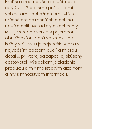
Hrať sa chceme všetci a učíme sa 
celý život. Preto sme prišli s tromi 
veľkosťami i obtiažnosťami. MINI je 
určené pre najmenších a deti sa 
naučia deliť svetadiely a kontinenty. 
MIDI je stredná verzia s príjemnou 
obtiažnosťou, ktorá sa zmestí na 
každý stôl. MAXI je najväčšia verzia s 
najväčším počtom puclí a mierou 
detailu, pri ktorej sa zapotí aj skúsený 
cestovateľ. Výsledkom je zladenie 
produktu s minimalistickým dizajnom 
a hry s množstvom informácií.