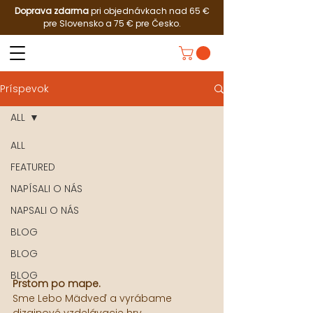
Doprava zdarma
pri objednávkach nad 65 €
pre Slovensko a 75 € pre Česko.
Príspevok
ALL
ALL
FEATURED
NAPÍSALI O NÁS
NAPSALI O NÁS
BLOG
BLOG
BLOG
Prstom po mape.
Sme Lebo Mädveď a vyrábame 
dizajnové vzdelávacie hry. 