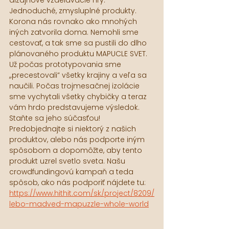
Jednoduché, zmysluplné produkty. 
Korona nás rovnako ako mnohých 
iných zatvorila doma. Nemohli sme 
cestovať, a tak sme sa pustili do dlho 
plánovaného produktu MAPUCLE SVET. 
Už počas prototypovania sme 
„precestovali” všetky krajiny a veľa sa 
naučili. Počas trojmesačnej izolácie 
sme vychytali všetky chybičky a teraz 
vám hrdo predstavujeme výsledok. 
Staňte sa jeho súčasťou! 
Predobjednajte si niektorý z našich 
produktov, alebo nás podporte iným 
spôsobom a dopomôžte, aby tento 
produkt uzrel svetlo sveta. Našu 
crowdfundingovú kampaň a teda 
spôsob, ako nás podporiť nájdete tu: 
https://www.hithit.com/sk/project/8209/
lebo-madved-mapuzzle-whole-world