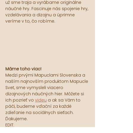
už sme traja a vyrábame originálne 
náučné hry. Fascinuje nás spojenie hry, 
vzdelávania a dizajnu a úprimne 
veríme v to, čo robíme.
Máme toho viac!
Medzi prvými Mapuclami Slovenska a 
naším najnovším produktom Mapucle 
Svet, sme vymysleli viacero 
dizajnových náučných hier. Môžete si 
ich pozrieť vo 
videu
 a ak sa Vám to 
páči, budeme vďační za každé 
zdieľanie na sociálnych sieťach. 
Ďakujeme.
EDIT:
Naše Mapucle Svet si už môžete 