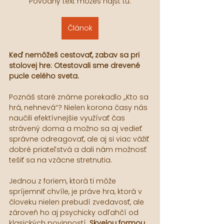
Pôvodný text môžeš nájsť tu:
Článok
Keď nemôžeš cestovať, zabav sa pri 
stolovej hre: Otestovali sme drevené 
pucle celého sveta.
Poznáš staré známe porekadlo „Kto sa 
hrá, nehnevá“? Nielen korona časy nás 
naučili efektívnejšie využívať čas 
strávený doma a možno sa aj vedieť 
správne odreagovať, ale aj si viac vážiť 
dobré priateľstvá a dali nám možnosť 
tešiť sa na vzácne stretnutia.
Jednou z foriem, ktorá ti môže 
spríjemniť chvíle, je práve hra, ktorá v 
človeku nielen prebudí zvedavosť, ale 
zároveň ho aj psychicky odľahčí od 
klasických povinností. 
Skvelou formou 