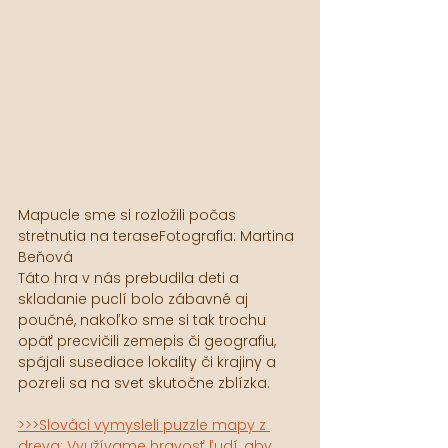
Mapucle sme si rozložili počas 
stretnutia na teraseFotografia: Martina 
Beňová
Táto hra v nás prebudila deti a 
skladanie puclí bolo zábavné aj 
poučné, nakoľko sme si tak trochu 
opäť precvičili zemepis či geografiu, 
spájali susediace lokality či krajiny a 
pozreli sa na svet skutočne zblízka.
>>>Slováci vymysleli puzzle mapy z 
dreva: Využívame hravosť ľudí, aby 