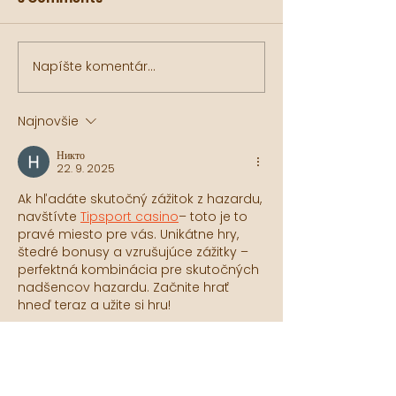
Napíšte komentár...
Lebo Mädveď opäť vo
Hashtag.sk pí
Forbes s Mapucle svet
našom Mapucl
Najnovšie
Никто
22. 9. 2025
Ak hľadáte skutočný zážitok z hazardu, 
navštívte 
Tipsport casino
– toto je to 
pravé miesto pre vás. Unikátne hry, 
štedré bonusy a vzrušujúce zážitky – 
perfektná kombinácia pre skutočných 
nadšencov hazardu. Začnite hrať 
hneď teraz a užite si hru!
Upravené
Like
Odpovedať