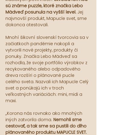
sú známe puzzle, ktoré značka Lebo 
Mädveď posunula na vyšší level. 
Jej 
najvnovší produkt, Mapucle svet, sme 
dokonca otestovali.
Mnohí šikovní slovenskí tvorcovia sa v 
začiatkoch pandémie nakopli a 
vytvorili nové projekty, produkty či 
ponuky. Značka Lebo Mädveď sa 
rozhodla, že svoje portfólio výrobkov z 
recykovaného alebo odpadového 
dreva rozšíri o plánované pucle 
celého sveta. Nazvali ich Mapucle Celý 
svet a ponúkajú ich v troch 
veľkostných variáciách: mini, midi a 
maxi.
„Korona nás rovnako ako mnohých 
iných zatvorila doma. 
Nemohli sme 
cestovať, a tak sme sa pustili do dlho 
plánovaného produktu MAPUCLE SVET. 