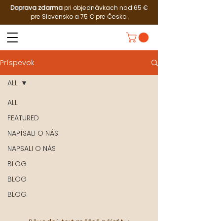
Doprava zdarma
pri objednávkach nad 65 €
pre Slovensko a 75 € pre Česko.
Príspevok
ALL
ALL
FEATURED
NAPÍSALI O NÁS
NAPSALI O NÁS
BLOG
BLOG
BLOG