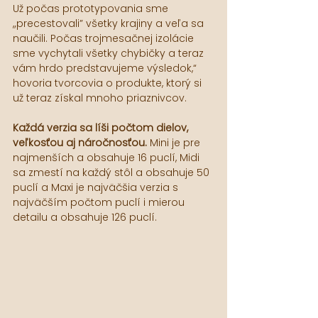
Už počas prototypovania sme 
„precestovali” všetky krajiny a veľa sa 
naučili. Počas trojmesačnej izolácie 
sme vychytali všetky chybičky a teraz 
vám hrdo predstavujeme výsledok,“ 
hovoria tvorcovia o produkte, ktorý si 
už teraz získal mnoho priaznivcov.
Každá verzia sa líši počtom dielov, 
veľkosťou aj náročnosťou. 
Mini je pre 
najmenších a obsahuje 16 puclí, Midi 
sa zmestí na každý stôl a obsahuje 50 
puclí a Maxi je najväčšia verzia s 
najväčším počtom puclí i mierou 
detailu a obsahuje 126 puclí.