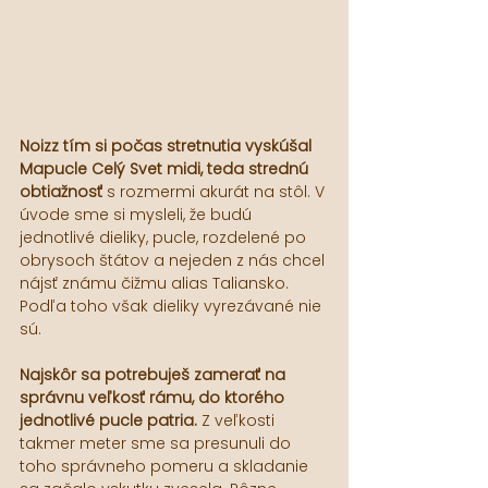
Noizz tím si počas stretnutia vyskúšal 
Mapucle Celý Svet midi, teda strednú 
obtiažnosť
 s rozmermi akurát na stôl. V 
úvode sme si mysleli, že budú 
jednotlivé dieliky, pucle, rozdelené po 
obrysoch štátov a nejeden z nás chcel 
nájsť známu čižmu alias Taliansko. 
Podľa toho však dieliky vyrezávané nie 
sú.
Najskôr sa potrebuješ zamerať na 
správnu veľkosť rámu, do ktorého 
jednotlivé pucle patria. 
Z veľkosti 
takmer meter sme sa presunuli do 
toho správneho pomeru a skladanie 