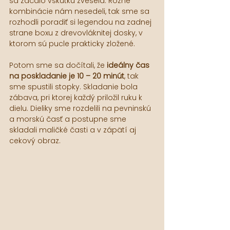
sa začalo vskutku zvesela. Rôzne 
kombinácie nám nesedeli, tak sme sa 
rozhodli poradiť si legendou na zadnej 
strane boxu z drevovláknitej dosky, v 
ktorom sú pucle prakticky zložené.
Potom sme sa dočítali, že 
ideálny čas 
na poskladanie je 10 – 20 minút
, tak 
sme spustili stopky. Skladanie bola 
zábava, pri ktorej každý priložil ruku k 
dielu. Dieliky sme rozdelili na pevninskú 
a morskú časť a postupne sme 
skladali maličké časti a v zápätí aj 
cekový obraz.